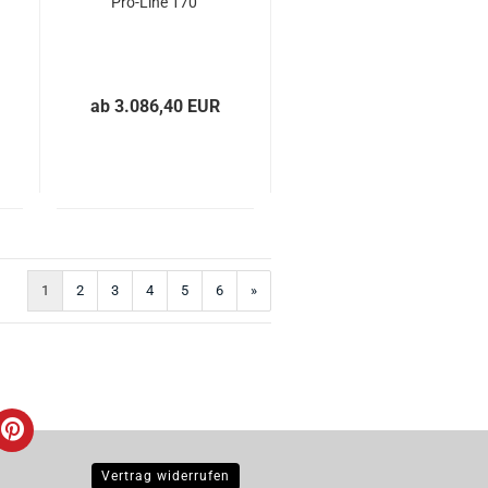
Pro-Line 170
ab 3.086,40 EUR
1
2
3
4
5
6
»
Vertrag widerrufen