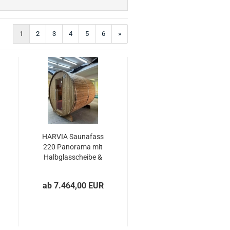
1
2
3
4
5
6
»
HARVIA Saunafass
220 Panorama mit
Halbglasscheibe &
Veranda
ab 7.464,00 EUR