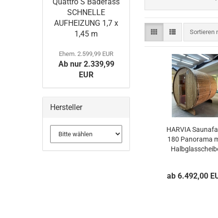
Quattro S Badefass
SCHNELLE
AUFHEIZUNG 1,7 x
Sortieren 
Sortieren
1,45 m
Ehem. 2.599,99 EUR
Ab nur 2.339,99
EUR
Hersteller
HARVIA Saunafa
180 Panorama m
Halbglasscheib
ab 6.492,00 E