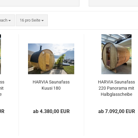
nach
pro Seite
 nach
16 pro Seite
ss
HARVIA Saunafass
HARVIA Saunafass
it
Kuusi 180
220 Panorama mit
e
Halbglasscheibe
UR
ab 4.380,00 EUR
ab 7.092,00 EUR