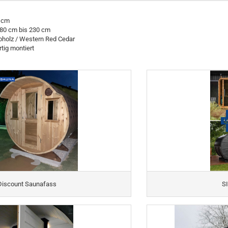
0 cm
80 cm bis 230 cm
oholz / Western Red Cedar
rtig montiert
Discount Saunafass
S