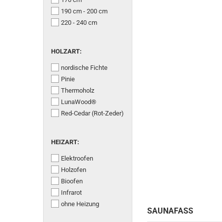
190 cm - 200 cm
220 - 240 cm
HOLZART:
HOLZART:
nordische Fichte
Pinie
Thermoholz
LunaWood®
Red-Cedar (Rot-Zeder)
HEIZART:
HEIZART:
Elektroofen
Holzofen
Bioofen
Infrarot
ohne Heizung
SAUNAFASS