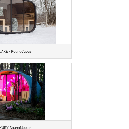
ARE / RoundCubus
XURY Saunafässer