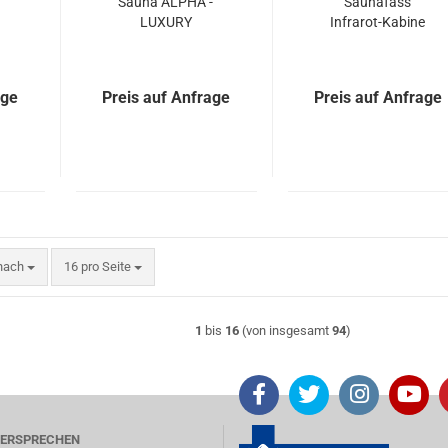
Sauna ALPHA -
Saunafass
LUXURY
Infrarot-Kabine
age
Preis auf Anfrage
Preis auf Anfrage
nach
pro Seite
 nach
16 pro Seite
1
bis
16
(von insgesamt
94
)
VERSPRECHEN