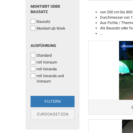
MONTIERT
MONTIERT ODER
ODER
BAUSATZ
von 200 cm bis 80
BAUSATZ
Durchmesser von 1
Bausatz
Aus Fichte / Therm
Als Bausatz oder fe
Montiert ab Werk
...
AUSFÜHRUNG
AUSFÜHRUNG
Standard
mit Vorraum
mit Veranda
mit Veranda und
Vorraum
FILTERN
ZURÜCKSETZEN