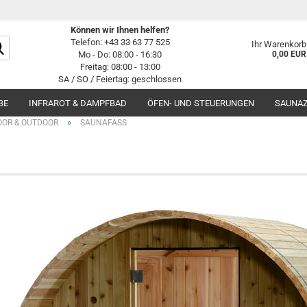
Können wir Ihnen helfen?
Suche...
Telefon: +43 33 63 77 525
Ihr Warenkorb
Mo - Do: 08:00 - 16:30
0,00 EUR
Freitag: 08:00 - 13:00
SA / SO / Feiertag: geschlossen
BE
INFRAROT & DAMPFBAD
ÖFEN- UND STEUERUNGEN
SAUNA
»
OOR & OUTDOOR
SAUNAFASS