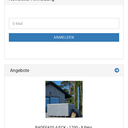
WEITER
E-
ZUR
Mail
NEWSLETTER-
ANMELDUNG
ANMELDEN
Angebote
BADEFASS 4-ECK - 1700 - 8 Pers.