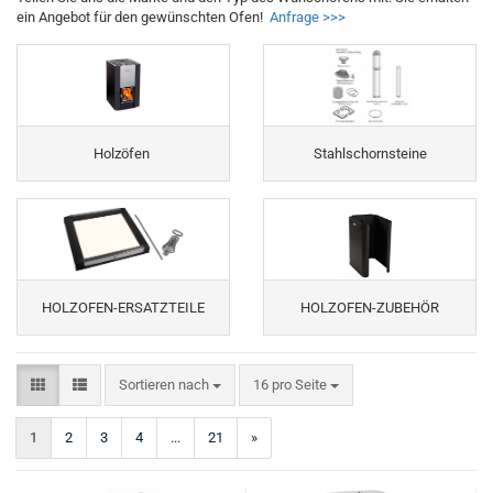
ein Angebot für den gewünschten Ofen!
Anfrage >>>
Holzöfen
Stahlschornsteine
HOLZOFEN-ERSATZTEILE
HOLZOFEN-ZUBEHÖR
Sortieren nach
pro Seite
Sortieren nach
16 pro Seite
1
2
3
4
...
21
»