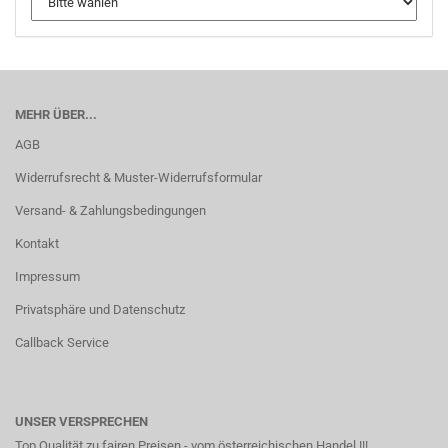
MEHR ÜBER...
AGB
Widerrufsrecht & Muster-Widerrufsformular
Versand- & Zahlungsbedingungen
Kontakt
Impressum
Privatsphäre und Datenschutz
Callback Service
UNSER VERSPRECHEN
Top Qualität zu fairen Preisen - vom österreichischen Handel !!!