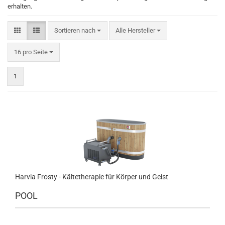
erhalten.
Sortieren nach
Sortieren nach
Alle Hersteller
pro Seite
16 pro Seite
1
Harvia Frosty - Kältetherapie für Körper und Geist
POOL