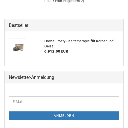
1
bis
7
(von insgesamt
7
)
Bestseller
Harvia Frosty - Kältetherapie für Körper und
Geist
6.912,00 EUR
Newsletter-Anmeldung
WEITER
E-
ZUR
Mail
NEWSLETTER-
ANMELDUNG
ANMELDEN