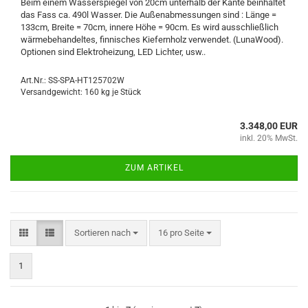
Beim einem Wasserspiegel von 20cm unterhalb der Kante beinhaltet
das Fass ca. 490l Wasser. Die Außenabmessungen sind : Länge =
133cm, Breite = 70cm, innere Höhe = 90cm. Es wird ausschließlich
wärmebehandeltes, finnisches Kiefernholz verwendet. (LunaWood).
Optionen sind Elektroheizung, LED Lichter, usw..
Art.Nr.: SS-SPA-HT125702W
Versandgewicht:
160
kg je Stück
3.348,00 EUR
inkl. 20% MwSt.
ZUM ARTIKEL
Sortieren nach
pro Seite
Sortieren nach
16 pro Seite
1