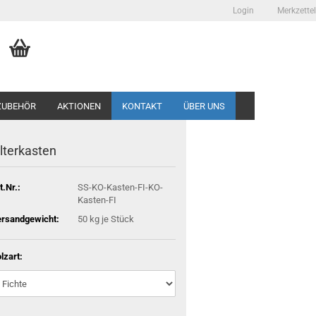
Login
Merkzettel
ZUBEHÖR
AKTIONEN
KONTAKT
ÜBER UNS
ilterkasten
t.Nr.:
SS-KO-Kasten-FI-KO-
Kasten-FI
rsandgewicht:
50
kg je Stück
lzart: