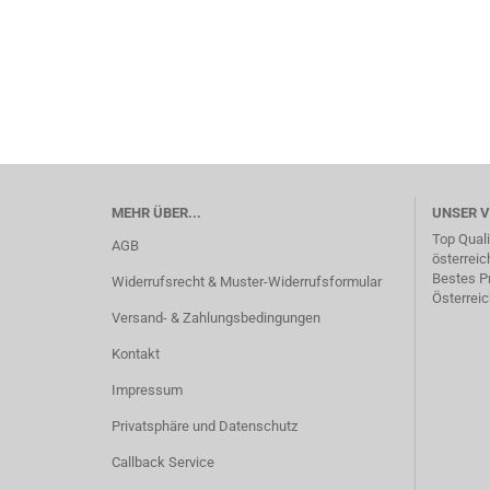
MEHR ÜBER...
UNSER 
Top Quali
AGB
österreic
Bestes Pr
Widerrufsrecht & Muster-Widerrufsformular
Österreic
Versand- & Zahlungsbedingungen
Kontakt
Impressum
Privatsphäre und Datenschutz
Callback Service