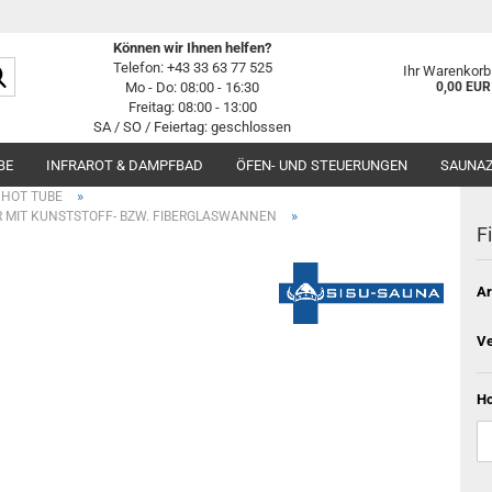
Können wir Ihnen helfen?
Suche...
Telefon: +43 33 63 77 525
Ihr Warenkorb
Mo - Do: 08:00 - 16:30
0,00 EUR
Freitag: 08:00 - 13:00
SA / SO / Feiertag: geschlossen
BE
INFRAROT & DAMPFBAD
ÖFEN- UND STEUERUNGEN
SAUNA
»
 HOT TUBE
»
 MIT KUNSTSTOFF- BZW. FIBERGLASWANNEN
F
Ar
Ve
Ho