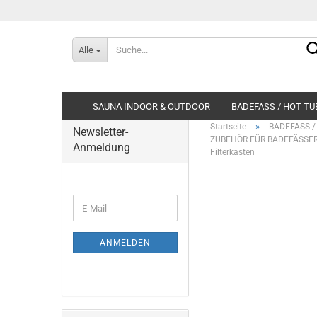
Alle
SAUNA INDOOR & OUTDOOR
BADEFASS / HOT TU
»
Startseite
BADEFASS /
Newsletter-
ZUBEHÖR FÜR BADEFÄSSER
Anmeldung
Filterkasten
WEITER
E-
ZUR
Mail
NEWSLETTER-
ANMELDUNG
ANMELDEN