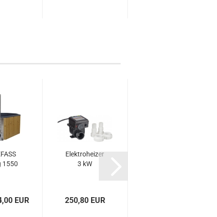
FASS
Elektroheizer
BADEFASS EI
g 1550
3 kW
- 1700
4,00 EUR
250,80 EUR
ab 2.696,40 EUR