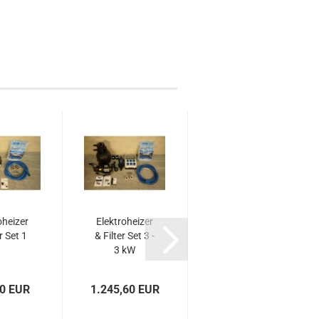
oheizer
Elektroheizer
Elektroheizer
r Set 1
& Filter Set 3 -
& Filter Set 4 -
3 kW
3 kW - WiFi
80 EUR
1.245,60 EUR
2.163,60 EUR