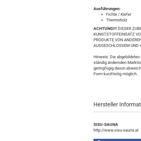
Ausführungen:
Fichte / Kiefer
Thermoholz
ACHTUNG!!!
DIESER ZUB
KUNSTSTOFFEINSATZ VON
PRODUKTE VON ANDEREN
AUSGESCHLOSSEM UND G
Hinweis: Die abgebildeten
ständig ändernden Marktsit
geringfügig davon abweich
Form kurzfristig möglich.
Hersteller Informa
SISU-SAUNA
http://www.sisu-sauna.at