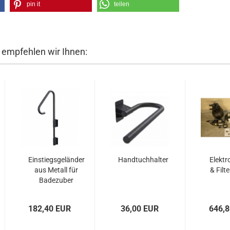
pin it
teilen
 empfehlen wir Ihnen:
Einstiegsgeländer
Handtuchhalter
Elektr
aus Metall für
& Filte
Badezuber
182,40 EUR
36,00 EUR
646,