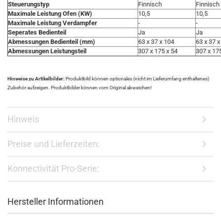
Steuerungstyp
Finnisch
Finnisch
Maximale Leistung Ofen (KW)
10,5
10,5
Maximale Leistung Verdampfer
-
-
Seperates Bedienteil
Ja
Ja
Abmessungen Bedienteil (mm)
63 x 37 x 104
63 x 37 x
Abmessungen Leistungsteil
307 x 175 x 54
307 x 17
Hinweise zu Artikelbilder:
Produktbild können optionales (nicht im Lieferumfang enthaltenes)
Zubehör aufzeigen. Produktbilder können vom Original abweichen!
Hinweis
Preise und Lieferzeiten:
Konnectivität Pro-Serie:
Hersteller Informationen