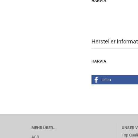
HARVIA
Hersteller Informa
HARVIA
teilen
MEHR ÜBER...
UNSER 
Top Quali
AGB