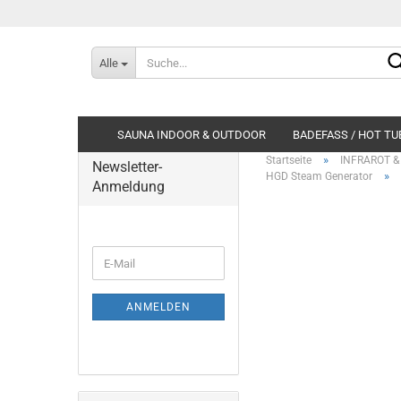
Alle
SAUNA INDOOR & OUTDOOR
BADEFASS / HOT TU
»
Startseite
INFRAROT 
Newsletter-
»
HGD Steam Generator
Anmeldung
WEITER
E-
ZUR
Mail
NEWSLETTER-
ANMELDUNG
ANMELDEN