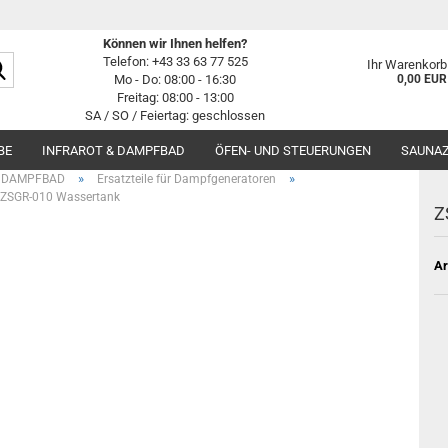
Können wir Ihnen helfen?
Suche...
Telefon: +43 33 63 77 525
Ihr Warenkorb
Mo - Do: 08:00 - 16:30
0,00 EUR
Freitag: 08:00 - 13:00
SA / SO / Feiertag: geschlossen
BE
INFRAROT & DAMPFBAD
ÖFEN- UND STEUERUNGEN
SAUNA
»
»
& DAMPFBAD
Ersatzteile für Dampfgeneratoren
ZSGR-010 Wassertank
Z
Ar