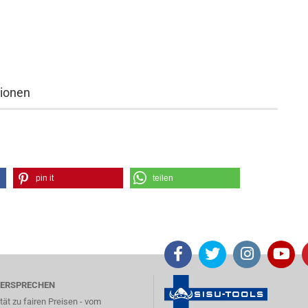
tionen
pin it
teilen
VERSPRECHEN
tät zu fairen Preisen - vom