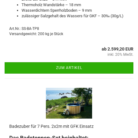
Thermoholz Wandstärke – 18 mm
Wasserdichtem Sperrholzboden – 9 mm
zulässiger Salzgehalt des Wassers für GKF – 30‰ (30g/L)
Art.Nr.: SS-BA-TP8
Versandgewicht:
200
kg je Stück
ab 2.599,20 EUR
inkl. 20% MwSt.
ZUM ARTIKEL
Badezuber für 7 Pers. 2x2m mit GFK Einsatz
Das Badetonnen-Set beinhaltet: