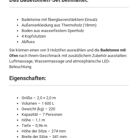
Badetonne mit fiberglasverstärktem Einsatz
Außenverkleidung aus Thermoholz (18mm)
Boden aus wasserfestem Sperrholz
4 Kopfstutzen
Abfluss
Sie können einen von 3 Holzöfen auswählen und die
Badetonne mit
Ofen
nach Ihrem Geschmack mit zusätzlichem Zubehör ausstatten:
Luftmassage, Wassermassage und atmosphärische LED-
Beleuchtung.
Eigenschaften:
Größe – 2,0 × 2,0 m
Volumen – 1 600 L
Gewicht (kg) – 220
Kapazität – 7 Personen
Höhe – 1,1 m
Tiefe – 0,96 m
Höhe der Sitze – 274 mm
Breite der Sitze – 341 mm