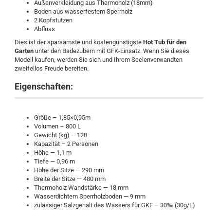
Außenverkleidung aus Thermoholz (18mm)
Boden aus wasserfestem Sperrholz
2 Kopfstutzen
Abfluss
Dies ist der sparsamste und kostengünstigste
Hot Tub für den
Garten
unter den Badezubern mit GFK-Einsatz. Wenn Sie dieses
Modell kaufen, werden Sie sich und Ihrem Seelenverwandten
zweifellos Freude bereiten.
Eigenschaften:
Größe – 1,85×0,95m
Volumen – 800 L
Gewicht (kg) – 120
Kapazität – 2 Personen
Höhe — 1,1 m
Tiefe — 0,96 m
Höhe der Sitze — 290 mm
Breite der Sitze — 480 mm
Thermoholz Wandstärke — 18 mm
Wasserdichtem Sperrholzboden — 9 mm
zulässiger Salzgehalt des Wassers für GKF – 30‰ (30g/L)