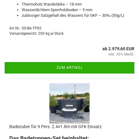
Thermoholz Wandstärke – 18 mm
Wasserdichtem Sperrholzboden – 9 mm
zulässiger Salzgehalt des Wassers für GKF – 30‰ (30g/L)
Art.Nr.: SS-BA-TP82
Versandgewicht:
200
kg je Stück
ab 2.979,60 EUR
inkl. 20% MwSt.
ZUM ARTIKEL
Badezuber für 9 Pers. 2.4×1.8m mit GFK Einsatz
Das Badetonnen-Set beinhaltet: