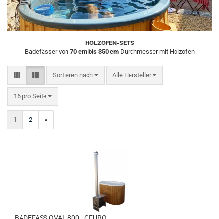
HOLZOFEN-SETS
Badefässer von
70 cm bis 350 cm
Durchmesser mit Holzofen
Sortieren nach
Sortieren nach
Alle Hersteller
pro Seite
16 pro Seite
1
2
»
BADEFASS OVAL 800 - OFURO