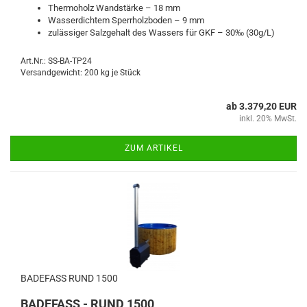
Thermoholz Wandstärke – 18 mm
Wasserdichtem Sperrholzboden – 9 mm
zulässiger Salzgehalt des Wassers für GKF – 30‰ (30g/L)
Art.Nr.: SS-BA-TP24
Versandgewicht:
200
kg je Stück
ab 3.379,20 EUR
inkl. 20% MwSt.
ZUM ARTIKEL
BADEFASS RUND 1500
BADEFASS - RUND 1500