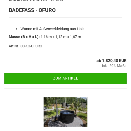
BADEFASS - OFURO
Wanne mit Außenverkleidung aus Holz
Masse (B x H x L):
1,16 m x 1,12 m x 1,67 m
Art.Nr.: SS-KO-OFURO
ab 1.820,40 EUR
inkl. 20% MwSt.
ZUM ARTIKEL