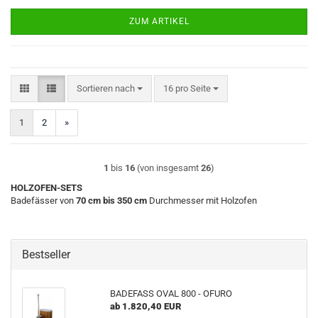
ZUM ARTIKEL
Sortieren nach
pro Seite
Sortieren nach
16 pro Seite
1
2
»
1
bis
16
(von insgesamt
26
)
HOLZOFEN-SETS
Badefässer von
70 cm bis 350 cm
Durchmesser mit Holzofen
Bestseller
BADEFASS OVAL 800 - OFURO
ab 1.820,40 EUR