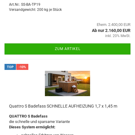
Art.Nr.: SS-BA-TP19
Versandgewicht:
200
kg je Stück
Ehem. 2.400,00 EUR
Ab nur 2.160,00 EUR
inkl. 20% MwSt.
ZUM ARTIKEL
TOP
-10%
Quattro S Badefass SCHNELLE AUFHEIZUNG 1,7 x 1,45 m
QUATTRO S Badefass
die schnelle und sparsame Variante
Dieses System ermöglicht: