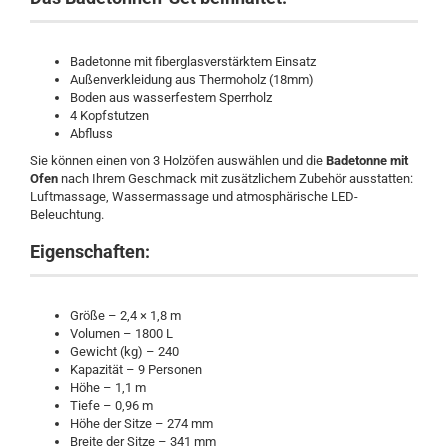
Badetonne mit fiberglasverstärktem Einsatz
Außenverkleidung aus Thermoholz (18mm)
Boden aus wasserfestem Sperrholz
4 Kopfstutzen
Abfluss
Sie können einen von 3 Holzöfen auswählen und die
Badetonne mit
Ofen
nach Ihrem Geschmack mit zusätzlichem Zubehör ausstatten:
Luftmassage, Wassermassage und atmosphärische LED-
Beleuchtung.
Eigenschaften:
Größe – 2,4 × 1,8 m
Volumen – 1800 L
Gewicht (kg) – 240
Kapazität – 9 Personen
Höhe – 1,1 m
Tiefe – 0,96 m
Höhe der Sitze – 274 mm
Breite der Sitze – 341 mm